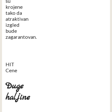
su
krojene
tako da
atraktivan
izgled
bude
zagarantovan.
HIT
Cene
Duge
haljine