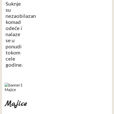
Suknje
su
nezaobilazan
komad
odeće i
nalaze
se u
ponudi
tokom
cele
godine.
Majice
Majice