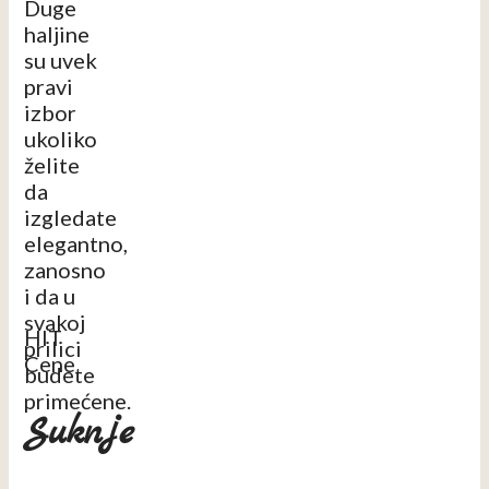
Duge
haljine
su uvek
pravi
izbor
ukoliko
želite
da
izgledate
elegantno,
zanosno
i da u
svakoj
HIT
prilici
Cene
budete
primećene.
Suknje