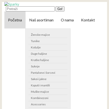
Go!
Početna
Naš asortiman
O nama
Kontakt
Ženske majice
Tunike
Košulje
Duge haljine
Kratke haljine
Suknje
Pantalone i šorcevi
Sakoi i jakne
Kaputi i mantili
Muške majice
Kombinezoni
Acessories